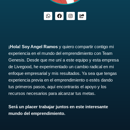
W
F
I
S
h
a
n
h
a
c
s
a
t
e
t
r
s
b
a
e
a
o
g
-
p
o
r
s
p
k
a
q
¡Hola! Soy Angel Ramos
y quiero compartir contigo mi
m
u
experiencia en el mundo del emprendimiento con Team
a
r
Genesis. Desde que me uní a este equipo y esta empresa
e
de Livegood, he experimentado un cambio radical en mi
enfoque empresarial y mis resultados. Ya sea que tengas
experiencia previa en el emprendimiento o estés dando
tus primeros pasos, aquí encontrarás el apoyo y los
recursos necesarios para alcanzar tus metas.
Será un placer trabajar juntos en este interesante
mundo del emprendimiento.