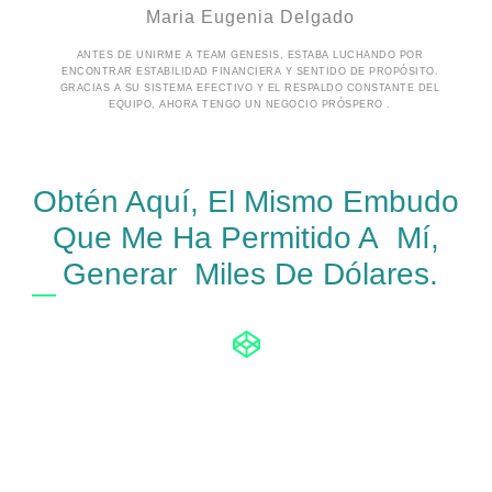
Maria Eugenia Delgado
ANTES DE UNIRME A TEAM GENESIS, ESTABA LUCHANDO POR
ENCONTRAR ESTABILIDAD FINANCIERA Y SENTIDO DE PROPÓSITO.
GRACIAS A SU SISTEMA EFECTIVO Y EL RESPALDO CONSTANTE DEL
EQUIPO, AHORA TENGO UN NEGOCIO PRÓSPERO .
Obtén Aquí, El Mismo Embudo
Que Me Ha Permitido A Mí,
Generar Miles De Dólares.
COMO MIEMBRO DE NUESTRO EQUIPO TE
OFRECEMOS LA OPORTUNIDAD EXCLUSIVA
DE OBTENER EL EMBUDO DE COMISIONES
SIMPLE DE TEAM GENESIS Y OBTENER EL
DERECHO DE REVENTA Y PODER GENERAR