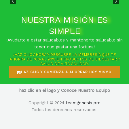
NUESTRA MISIÓN ES
SIMPLE
¡Ayudarte a estar saludables y mantenerte saludable sin
tener que gastar una fortuna!
¡HAZ CLIC AHORA Y DESCUBRE LA MEMBRESÍA QUE TE
AHORRA DE 70% AL 90% EN PRODUCTOS DE BIENESTAR Y
SALUD DE ALTA CALIDAD!
¡HAZ CLIC Y COMIENZA A AHORRAR HOY MISMO!
haz clic en el logo y Conoce Nuestro Equipo
Copyright © 2024
teamgenesis.pro
Todos los derechos reservados.