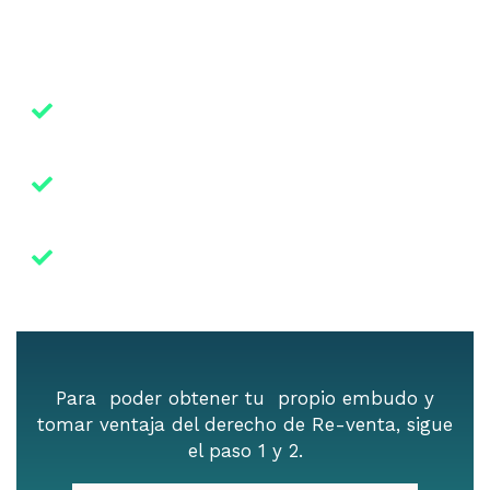
HASTA UN 34% DE GANACIAS.
Automatización: Gestiona Y Sigue Tus
Comisiones De Manera Eficiente
Maximización De Ganancias: Optimiza Tus
Ingresos Con Nuestro Sistema Probado.
Fácil De Usar: Intuitivo Y Diseñado Para
Facilitar Tu Trabajo En Network Marketing.
Para poder obtener tu propio embudo y
tomar ventaja del derecho de Re-venta, sigue
el paso 1 y 2.