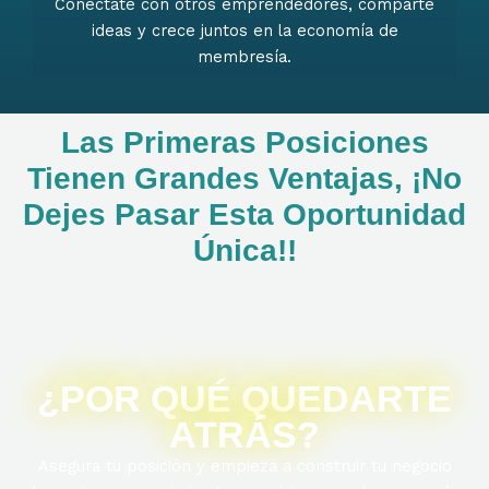
Conéctate con otros emprendedores, comparte
ideas y crece juntos en la economía de
membresía.
Las Primeras Posiciones
Tienen Grandes Ventajas, ¡no
Dejes Pasar Esta Oportunidad
Única!!
¿POR QUÉ QUEDARTE
ATRÁS?
Asegura tu posición y empieza a construir tu negocio