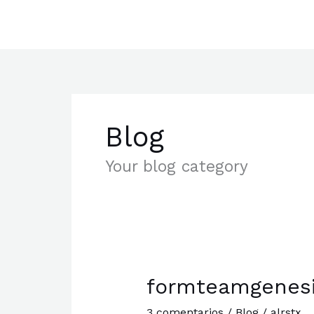
Ir
al
contenido
Blog
Your blog category
formteamgenes
formteamgenesis
3 comentarios
/
Blog
/
alrstx